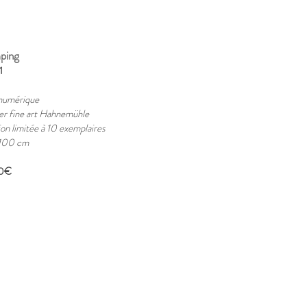
ping
1
numérique
er fine art Hahnemühle
ion limitée à 10 exemplaires
100 cm
0€