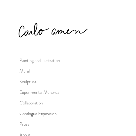
Painting and illustration
Mural
Sculpture
Experimental Menorca
Collaboration
Catalogue Exposition
Press
About