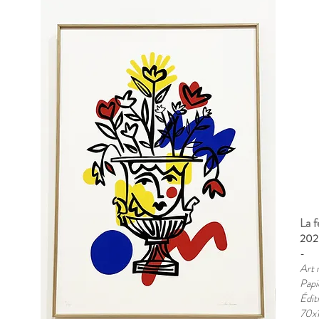
La 
202
-
Art 
Papi
Édit
70x