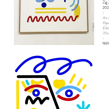
Zig
202
-
Art 
Papi
Édit
70x
​-
160