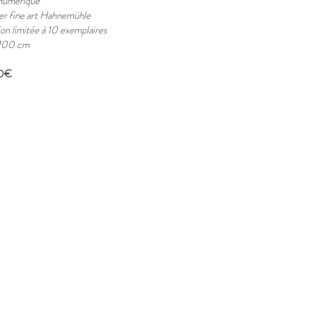
numérique
er fine art Hahnemühle
ion limitée à 10 exemplaires
100 cm
0€