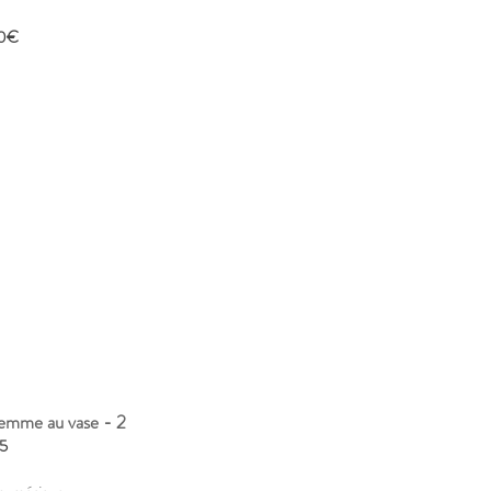
0€
femme au vase - 2
5