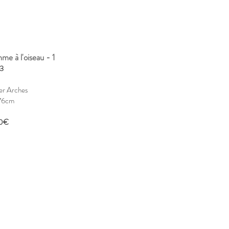
e à l'oiseau - 1
3
er Arches
76cm
0€