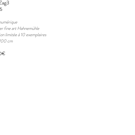
 Zag3
5
numérique
er fine art Hahnemühle
ion limitée à 10 exemplaires
100 cm
0€