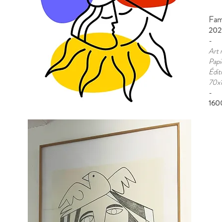
Fami
202
-
Art 
Papi
Édit
70x
​-
160