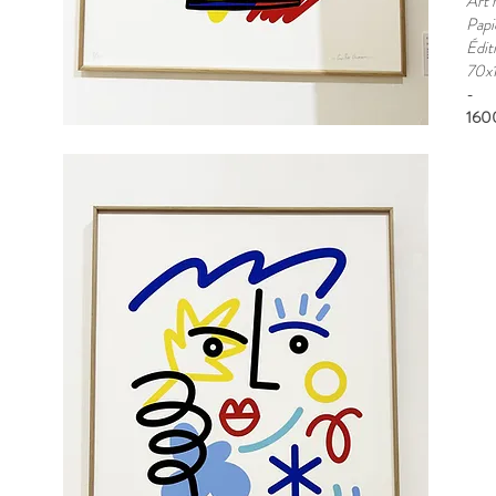
Art 
Papi
Édit
70x
​-
160