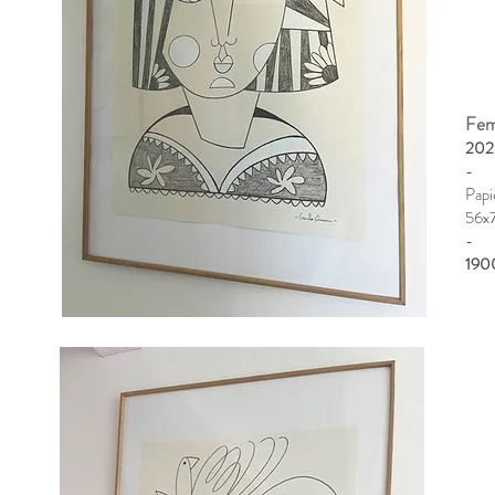
Femm
202
-
Papi
56x
​-
190