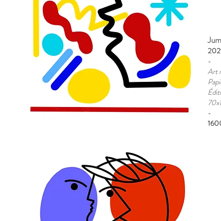
Jum
202
-
Art 
Papi
Édit
70x
​-
160