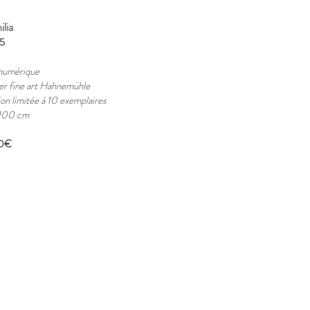
lia
5
numérique
er fine art Hahnemühle
ion limitée à 10 exemplaires
100 cm
0€