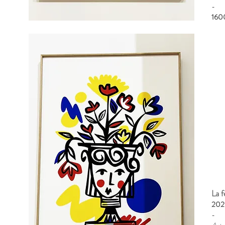
​-
160
La 
202
-