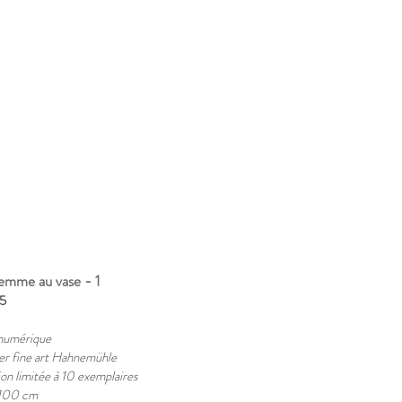
femme au vase - 1
5
numérique
er fine art Hahnemühle
ion limitée à 10 exemplaires
100 cm